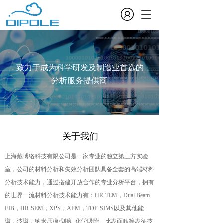
T
o
g
g
l
e
致力于成为科学研发及制造业首选的
n
分析服务提供商 
a
v
i
g
a
t
关于我们
i
o
上海戴博络科技有限公司是一家专业的独立第三方实验
n
室，公司的材料分析和失效分析团队具备全套的高端材料
分析技术能力，通过搭建开放合作的专业分析平台，拥有
的世界一流材料分析技术能力有：HR-TEM，Dual Beam 
FIB，HR-SEM，XPS，AFM，TOF-SIMS以及其他能
谱，波谱，纳米压痕/划痕, 化学吸附、比表面积等表征技